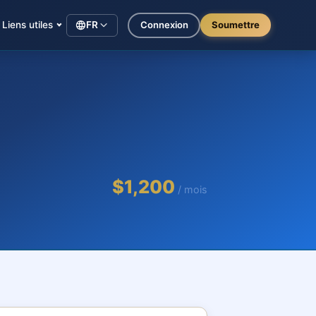
Liens utiles
FR
Connexion
Soumettre
$1,200
/ mois