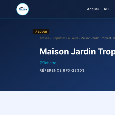
Accueil
REFLEX
À LOUER
Accueil
›
Propriétés
›
À Louer
› Maison Jardin Tropical, T
Maison Jardin Trop
Tabarre
RÉFÉRENCE RFX-23303