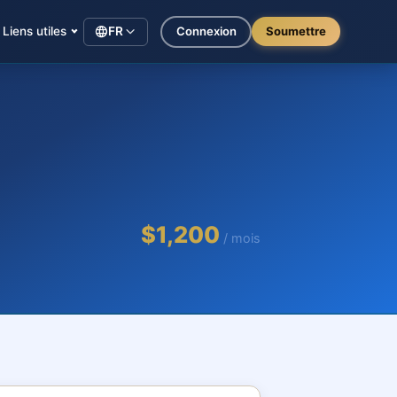
Liens utiles
FR
Connexion
Soumettre
$1,200
/ mois