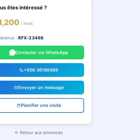
us êtes intéressé ?
1,200
/ mois
férence :
RFX-23468
Contacter via WhatsApp
+509 36186469
Envoyer un message
Planifier une visite
← Retour aux annonces