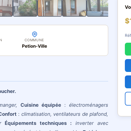
Vo
$
Ré
IN
COMMUNE
Petion-Ville
oucher.
manger,
Cuisine équipée
:
électroménagers
Confort
:
climatisation, ventilateurs de plafond,
er
Équipements techniques :
inverter avec