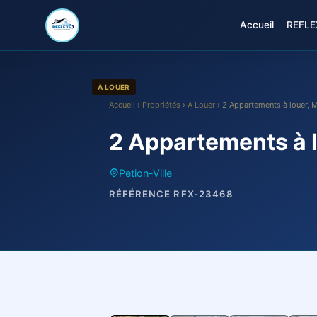
Accueil
REFLEX
À LOUER
Accueil
›
Propriétés
›
À Louer
› 2 Appartements à louer, 
2 Appartements à 
Petion-Ville
RÉFÉRENCE RFX-23468
1
/ 9